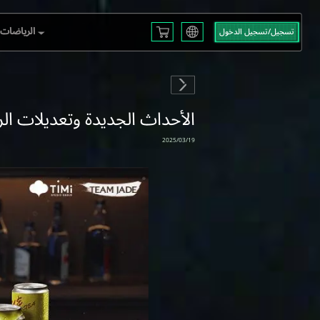
الرياضات ا
تسجيل/تسجيل الدخول
English
L S3
Français
Español
 EMEA
Русский
إعلان Iلتحديث - 3/20 I الأحداث الجديدة وتعدي
mericas
Deutsch
العربية
 2025
繁體中文
2025/03/19
Português
한국어
日本語
Türkçe