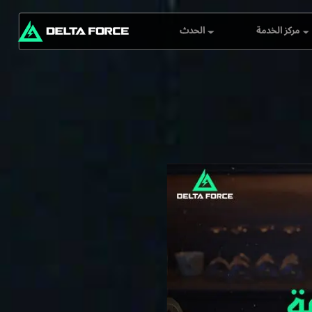
مركز الخدمة
الحدث
خدمة العملاء
جامع عملاء الجيب
ن استخبارات التهديد
مقر دلتا فورس
العالمي (G.T.I)
مستكشف Delta
مواقع الخوادم
Force: مستكشف
المعالم
مركز الاسترداد
التقرير الأسبوعي
تحدي قائمة المتصدرين
Black Hawk Down
Mobile Top-Up
Rebate