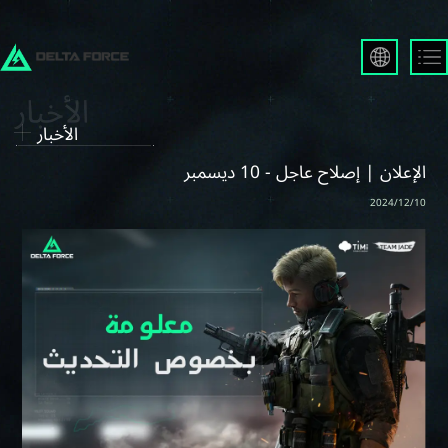
English
Français
الأخبار
Español
Русский
الإعلان | إصلاح عاجل - 10 ديسمبر
Deutsch
2024/12/10
العربية
繁體中文
Português
한국어
日本語
Türkçe