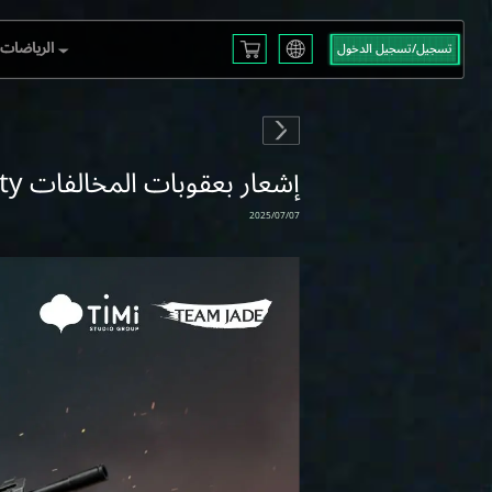
الرياضات ا
تسجيل/تسجيل الدخول
English
L S3
Français
Español
 EMEA
Русский
I G.T.I. Security إشعار بعقوبات المخالفات
mericas
Deutsch
العربية
 2025
繁體中文
2025/07/07
Português
한국어
日本語
Türkçe