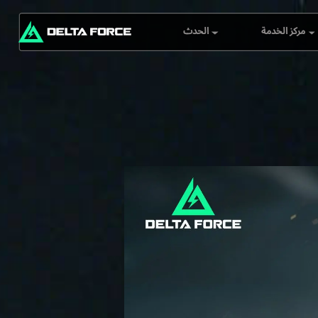
مركز الخدمة
الحدث
خدمة العملاء
جامع عملاء الجيب
ن استخبارات التهديد
مقر دلتا فورس
العالمي (G.T.I)
مستكشف Delta
مواقع الخوادم
Force: مستكشف
المعالم
مركز الاسترداد
التقرير الأسبوعي
تحدي قائمة المتصدرين
Black Hawk Down
Mobile Top-Up
Rebate