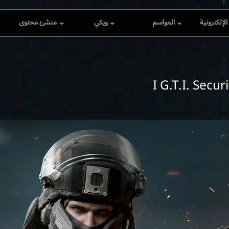
لإلكترونية
المواسم
ويكي
منشئ محتوى
DFG
S10 - انهيار تام
الويكي الرسمي
عرض مسابقة الإبداع
المشترك العالمية
RISE
الموسم 9 - صدى
عالم أحسرة
أم
مسابقة DELTA FORCE
RISE A
الموسم 8: تحول
التعريف بالمنتج
العالمية الأولى للإبداع
المشترك
DFI
الموسم 7 - أحسرة
Twitch Drops
الموسم 6 - الحرب
المشتعلة
الضربة المزدوجة: تحدي
الصائد المحترف
الموسم 5 - خرق
برنامج مركز المبدعين
الموسم 4 - حارس
الكسوف
Creator Program 1.0
Creator Link