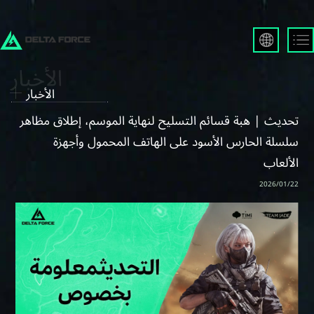
English
Français
الأخبار
Español
Русский
تحديث | هبة قسائم التسليح لنهاية الموسم، إطلاق مظاهر
Deutsch
سلسلة الحارس الأسود على الهاتف المحمول وأجهزة
العربية
الألعاب
繁體中文
Português
2026/01/22
한국어
日本語
Türkçe