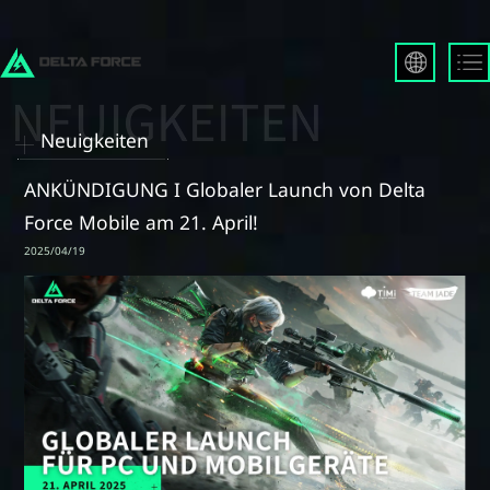
English
Français
Neuigkeiten
Español
Русский
ANKÜNDIGUNG I Globaler Launch von Delta
Deutsch
Force Mobile am 21. April!
العربية
2025/04/19
繁體中文
Português
한국어
日本語
Türkçe