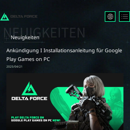
English
Français
Neuigkeiten
Español
Русский
Ankündigung I Installationsanleitung für Google
Deutsch
Play Games on PC
العربية
2025/04/21
繁體中文
Português
한국어
日本語
Türkçe