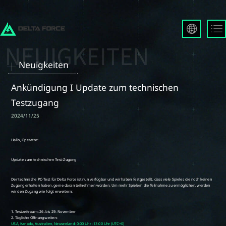
English
Français
Neuigkeiten
Español
Русский
Ankündigung I Update zum technischen
Deutsch
Testzugang
العربية
2024/11/25
繁體中文
Português
한국어
日本語
Türkçe