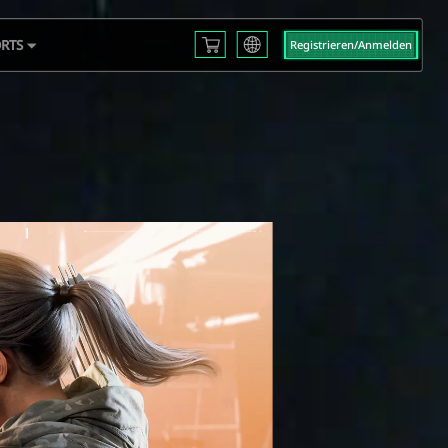
RTS
Registrieren/Anmelden
English
L S3
Français
Español
 EMEA
Русский
mericas
Deutsch
 2025
العربية
繁體中文
Português
한국어
日本語
Türkçe