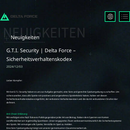
English
Français
Neuigkeiten
Español
Русский
G.T.I. Security | Delta Force –
Deutsch
Sicherheitsverhaltenskodex
العربية
2024/12/03
繁體中文
Português
한국어
日本語
Türkçe