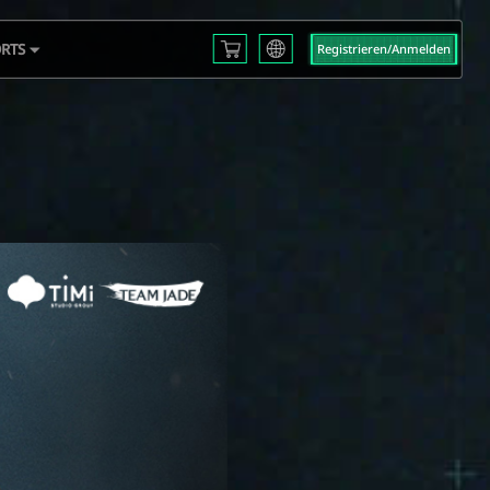
RTS
Registrieren/Anmelden
English
L S3
Français
Español
 EMEA
Русский
mericas
Deutsch
 2025
العربية
繁體中文
Português
한국어
日本語
Türkçe