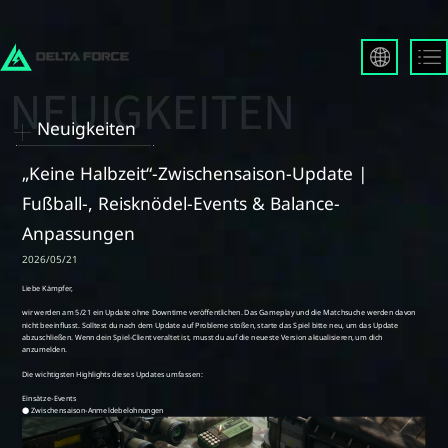
English
Français
Neuigkeiten
Español
Русский
„Keine Halbzeit“-Zwischensaison-Update |
Deutsch
Fußball-, Reisknödel-Events & Balance-
العربية
Anpassungen
繁體中文
2026/05/21
Português
한국어
日本語
Türkçe