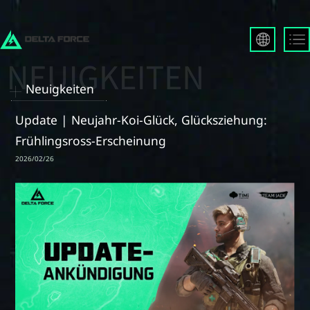
English
Français
Neuigkeiten
Español
Русский
Update | Neujahr-Koi-Glück, Glücksziehung:
Deutsch
Frühlingsross-Erscheinung
العربية
2026/02/26
繁體中文
Português
한국어
日本語
Türkçe