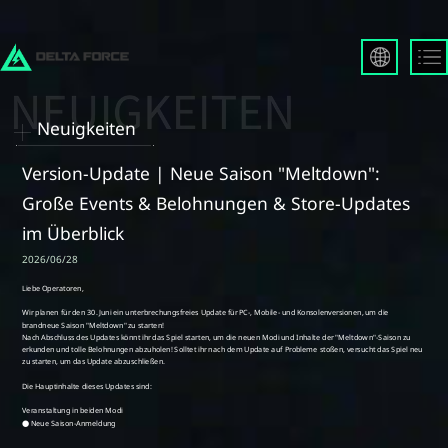
English
Français
Neuigkeiten
Español
Русский
Version-Update | Neue Saison "Meltdown":
Deutsch
Große Events & Belohnungen & Store-Updates
العربية
im Überblick
繁體中文
2026/06/28
Português
한국어
日本語
Türkçe