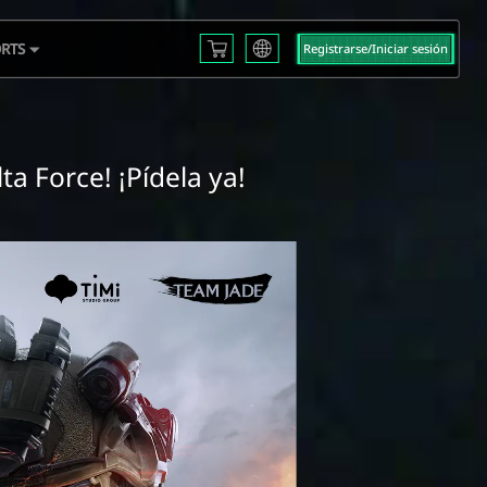
RTS
Registrarse/Iniciar sesión
English
L S3
Français
Español
 EMEA
Русский
mericas
ta Force! ¡Pídela ya!
Deutsch
 2025
العربية
繁體中文
Português
한국어
日本語
Türkçe