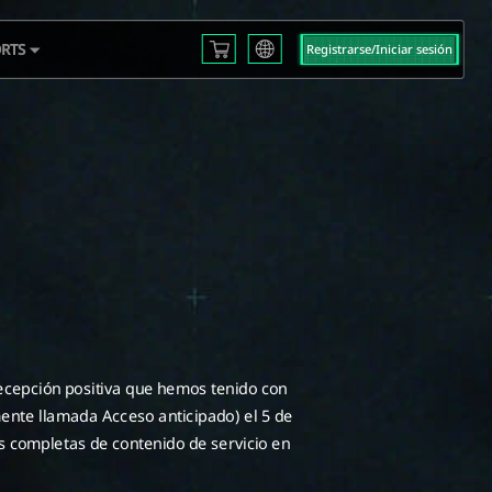
RTS
Registrarse/Iniciar sesión
English
L S3
Français
Español
 EMEA
Русский
mericas
Deutsch
 2025
العربية
繁體中文
Português
한국어
日本語
Türkçe