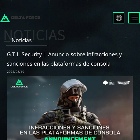
English
Français
Noticias
Español
Русский
G.T.I. Security | Anuncio sobre infracciones y
Deutsch
sanciones en las plataformas de consola
العربية
2025/08/19
繁體中文
Português
한국어
日本語
Türkçe