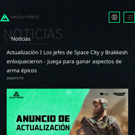
English
Français
Noticias
Español
Русский
Actualización I Los jefes de Space City y Brakkesh
Deutsch
enloquecieron - Juega para ganar aspectos de
العربية
arma épicos
繁體中文
2026/01/15
Português
한국어
日本語
Türkçe