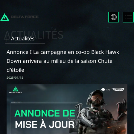
English
Français
Actualités
Español
Русский
Annonce I La campagne en co-op Black Hawk
Deutsch
Down arrivera au milieu de la saison Chute
العربية
d'étoile
繁體中文
2025/01/15
Português
한국어
日本語
Türkçe