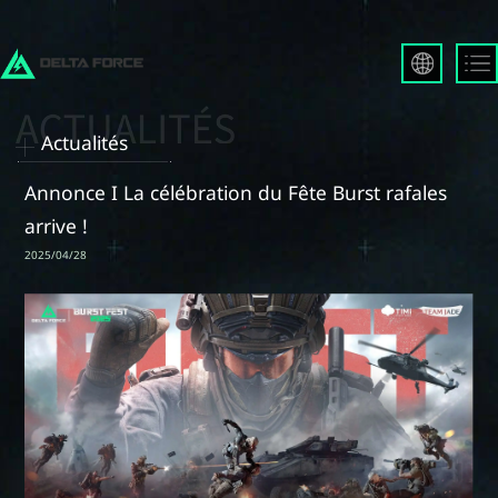
English
Français
Actualités
Español
Русский
Annonce I La célébration du Fête Burst​ rafales
Deutsch
arrive !
العربية
2025/04/28
繁體中文
Português
한국어
日本語
Türkçe