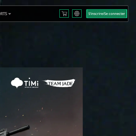
RTS
S‘inscrire/Se connecter
English
L S3
Français
Español
 EMEA
Русский
mericas
Deutsch
 2025
العربية
繁體中文
Português
한국어
日本語
Türkçe