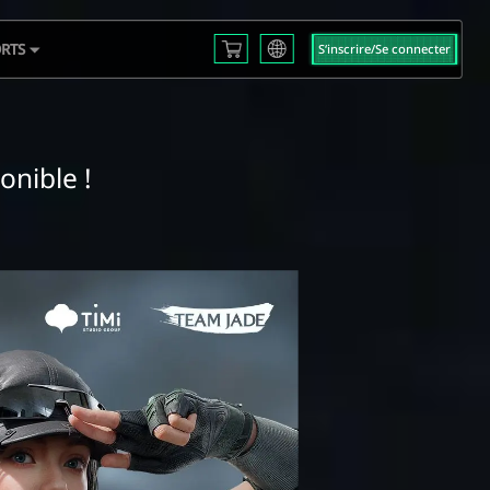
RTS
S‘inscrire/Se connecter
English
L S3
Français
Español
 EMEA
Русский
mericas
onible !
Deutsch
 2025
العربية
繁體中文
Português
한국어
日本語
Türkçe