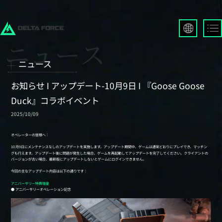
English
Français
ニュース
Español
Русский
お知らせ I アップデート-10月9日 I 『Goose Goose
Deutsch
Duck』コラボイベント
العربية
2025/10/09
繁體中文
Português
한국어
日本語
Türkçe