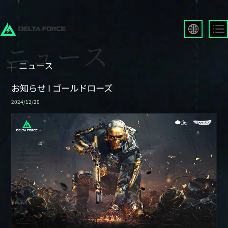
English
Français
ニュース
Español
Русский
お知らせ I ゴールドローズ
Deutsch
2024/12/20
العربية
繁體中文
Português
한국어
日本語
Türkçe