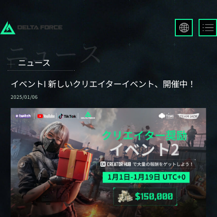
English
Français
ニュース
Español
Русский
イベントI 新しいクリエイターイベント、開催中！
Deutsch
2025/01/06
العربية
繁體中文
Português
한국어
日本語
Türkçe