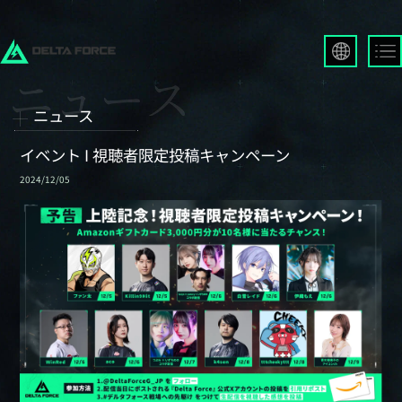
English
Français
ニュース
Español
Русский
イベント I 視聴者限定投稿キャンペーン
Deutsch
2024/12/05
العربية
繁體中文
Português
한국어
日本語
Türkçe