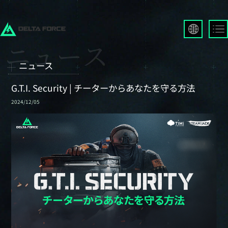
English
Français
ニュース
Español
Русский
G.T.I. Security | チーターからあなたを守る方法
Deutsch
2024/12/05
العربية
繁體中文
Português
한국어
日本語
Türkçe