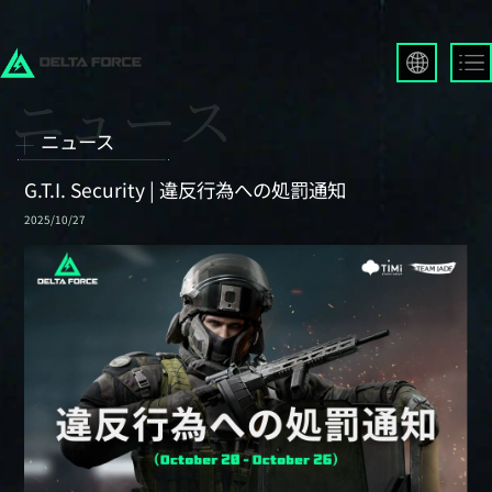
English
Français
ニュース
Español
Русский
G.T.I. Security | 違反行為への処罰通知
Deutsch
2025/10/27
العربية
繁體中文
Português
한국어
日本語
Türkçe