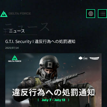
English
Français
ニュース
Español
Русский
G.T.I. Security I 違反行為への処罰通知
Deutsch
2025/07/14
العربية
繁體中文
Português
한국어
日本語
Türkçe