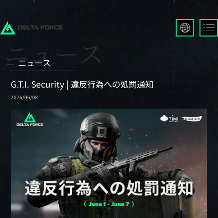
English
Français
ニュース
Español
Русский
G.T.I. Security | 違反行為への処罰通知
Deutsch
2026/06/08
العربية
繁體中文
Português
한국어
日本語
Türkçe