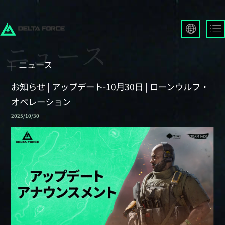
English
Français
ニュース
Español
Русский
お知らせ | アップデート-10月30日 | ローンウルフ・
Deutsch
オペレーション
العربية
2025/10/30
繁體中文
Português
한국어
日本語
Türkçe