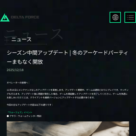
English
Français
ニュース
Español
Русский
シーズン中間アップデート | 冬のアーケードパーティ
Deutsch
ーまもなく開放
العربية
2025/12/18
繁體中文
Português
한국어
日本語
Türkçe