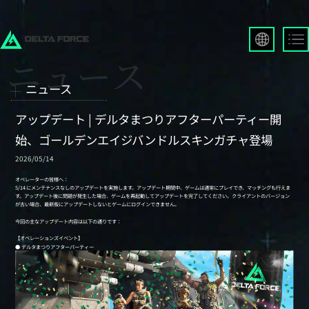
English
Français
ニュース
Español
Русский
アップデート | デルタまつりアフターパーティー開
Deutsch
始、ゴールデンエイジバンドルスキンガチャ登場
العربية
2026/05/14
繁體中文
Português
한국어
日本語
Türkçe