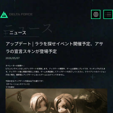
English
Français
ニュース
Español
Русский
アップデート | ララを探せイベント開催予定、アサ
Deutsch
ラの宣言スキンが登場予定
العربية
2026/05/07
繁體中文
Português
한국어
日本語
Türkçe