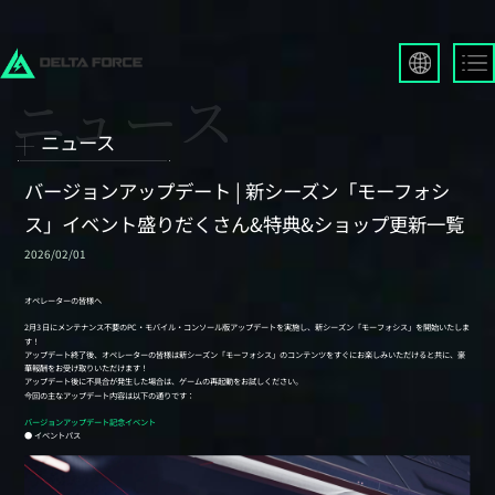
English
Français
ニュース
Español
Русский
バージョンアップデート | 新シーズン「モーフォシ
Deutsch
ス」イベント盛りだくさん&特典&ショップ更新一覧
العربية
2026/02/01
繁體中文
Português
한국어
日本語
Türkçe