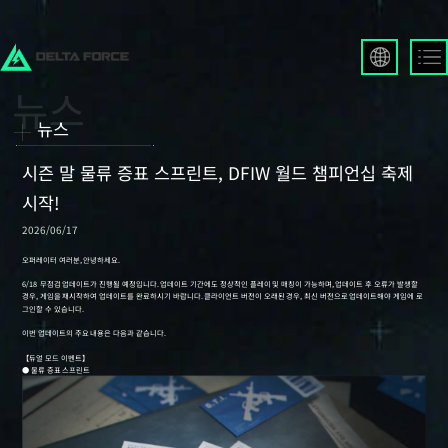
English
Français
뉴스
Español
Русский
시즌 말 물류 증표 스프린트, DFIW 월드 챔피언십 축제
Deutsch
시작!
العربية
2026/06/17
繁體中文
Português
한국어
日本語
Türkçe