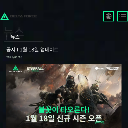
English
Français
뉴스
Español
Русский
공지 I 1월 18일 업데이트
Deutsch
2025/01/16
العربية
繁體中文
Português
한국어
日本語
Türkçe