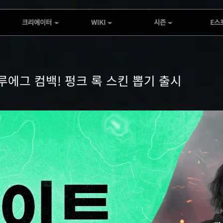
크리에이터
WIKI
시즌
E스
글로벌 공동 창작 대회
공식 Wiki
S10 - 멜트다운
DFG
작품 감상
아사라 세계
S9: 에코
RISE
제1회 DELTA FORCE
제품 소개
S8: 모포시스
RISE A
글로벌 공동 창작 대회
울루에그 컴백! 펑크 록 스킨 뽑기 출시
S7 - 아사라
DFI
스트리밍 드롭 보상
S6 - 전쟁의 불길
더블 진영 대결: 에이스
헌터 챌린지
S5 - 월 브레이크
크리에이터 허브 인센티
S4 - 나이트 워치
브 프로그램
Creator Program 1.0
Creator Link