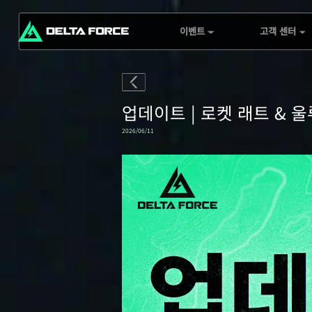
이벤트
고객 센터
포켓 오퍼레이터 수집가
고객센터 화면
Delta Force 본부
G.T.I Security
델타 포스 탐사: 모뉴먼
서버 상태
업데이트 | 로켓 래트 & 
트 탐험가
교환센터
2026/06/11
전적 주간 보고서
블랙 호크 다운 클리어
랭킹 도전
Mobile Top-Up
Rebate