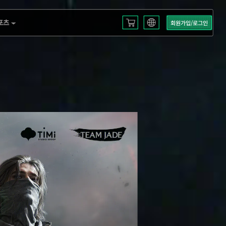
포츠
회원가입/로그인
English
L S3
Français
Español
 EMEA
Русский
mericas
Deutsch
العربية
 2025
繁體中文
Português
한국어
日本語
Türkçe