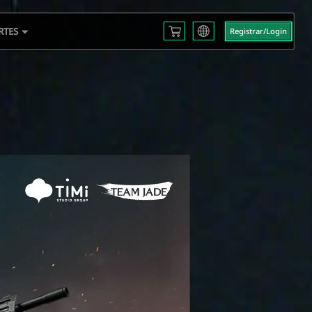
RTES
Registrar/Login
English
L S3
Français
Español
 EMEA
Русский
mericas
Deutsch
 2025
العربية
繁體中文
Português
한국어
日本語
Türkçe