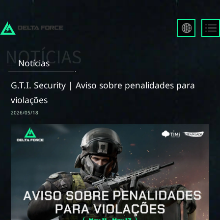
English
Français
Notícias
Español
Русский
G.T.I. Security | Aviso sobre penalidades para
Deutsch
violações
العربية
2026/05/18
繁體中文
Português
한국어
日本語
Türkçe