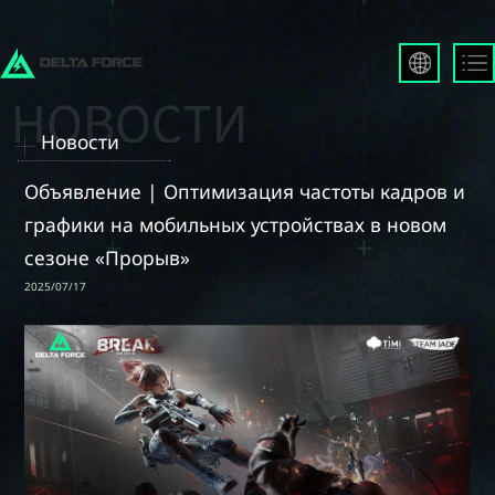
English
Français
Новости
Español
Русский
Объявление | Оптимизация частоты кадров и
Deutsch
графики на мобильных устройствах в новом
العربية
сезоне «Прорыв»
繁體中文
2025/07/17
Português
한국어
日本語
Türkçe