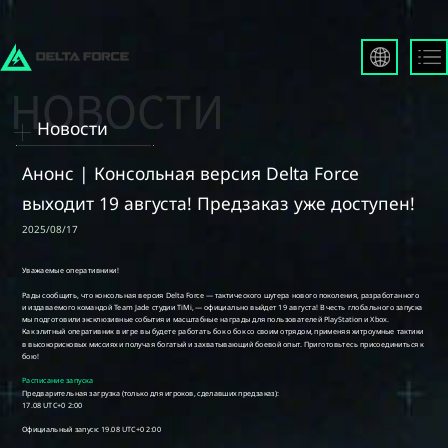
English
Français
Новости
Español
Русский
Анонс | Консольная версия Delta Force
Deutsch
выходит 19 августа! Предзаказ уже доступен!
العربية
2025/08/17
繁體中文
Português
한국어
日本語
Türkçe