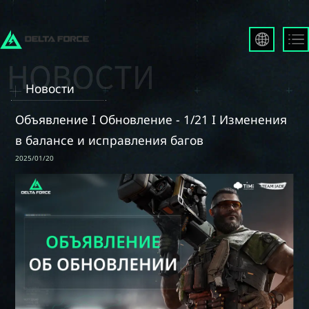
English
Français
Новости
Español
Русский
Объявление I Обновление - 1/21 I Изменения
Deutsch
в балансе и исправления багов
العربية
2025/01/20
繁體中文
Português
한국어
日本語
Türkçe