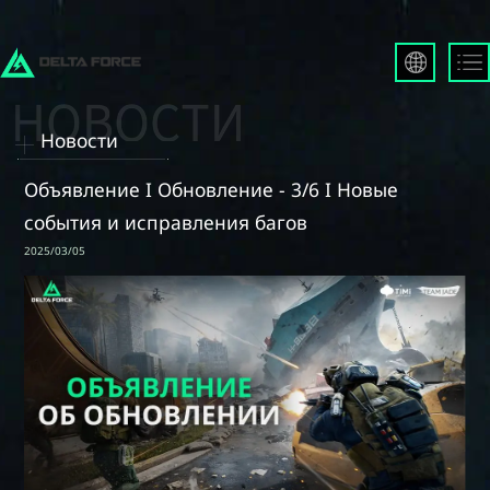
English
Français
Новости
Español
Русский
Объявление I Обновление - 3/6 I Новые
Deutsch
события и исправления багов
العربية
2025/03/05
繁體中文
Português
한국어
日本語
Türkçe