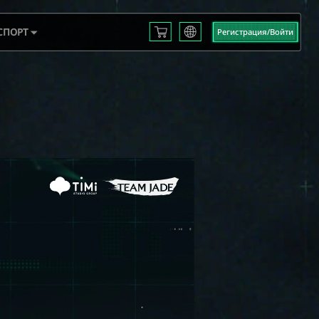
СПОРТ
Регистрация/Войти
English
L S3
Français
Español
 EMEA
Русский
mericas
Deutsch
 2025
العربية
繁體中文
Português
한국어
日本語
Türkçe