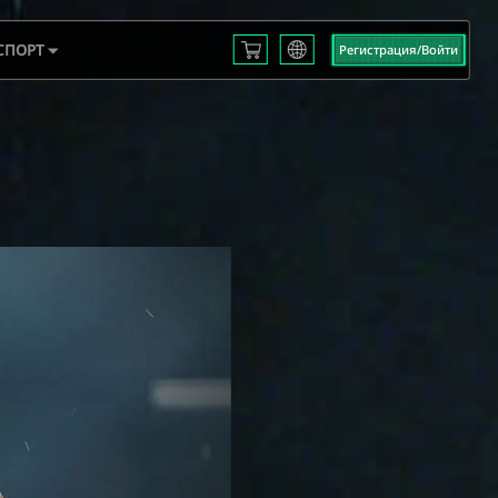
СПОРТ
Регистрация/Войти
English
L S3
Français
Español
 EMEA
Русский
mericas
Deutsch
 2025
العربية
繁體中文
Português
한국어
日本語
Türkçe