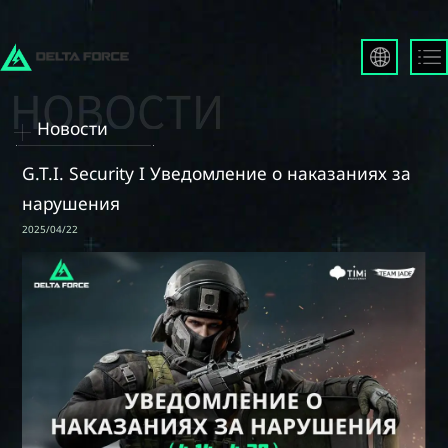
English
Français
Новости
Español
Русский
G.T.I. Security I Уведомление о наказаниях за
Deutsch
нарушения
العربية
2025/04/22
繁體中文
Português
한국어
日本語
Türkçe