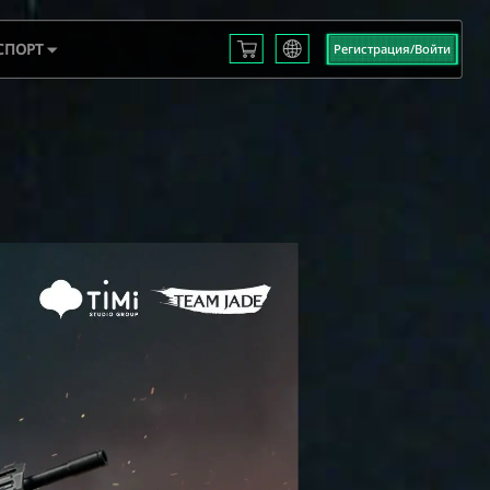
СПОРТ
Регистрация/Войти
English
L S3
Français
Español
 EMEA
Русский
mericas
Deutsch
 2025
العربية
繁體中文
Português
한국어
日本語
Türkçe