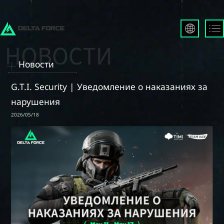
English
Français
Новости
Español
Русский
G.T.I. Security | Уведомление о наказаниях за
Deutsch
нарушения
العربية
2026/05/18
繁體中文
Português
한국어
日本語
Türkçe