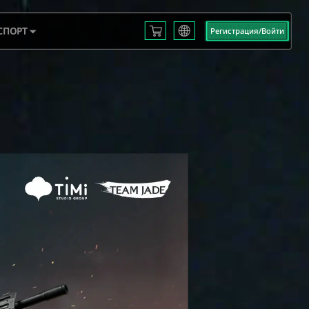
СПОРТ
Регистрация/Войти
English
L S3
Français
Español
 EMEA
Русский
mericas
Deutsch
 2025
العربية
繁體中文
Português
한국어
日本語
Türkçe