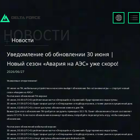
English
Français
Новости
Español
Русский
Уведомление об обновлении 30 июня |
Deutsch
Новый сезон «Авария на АЭС» уже скоро!
العربية
2026/06/27
繁體中文
Português
한국어
日本語
Türkçe